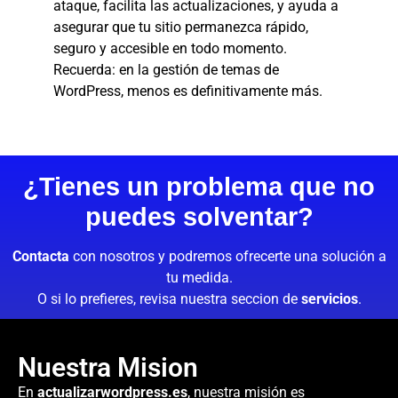
ataque, facilita las actualizaciones, y ayuda a
asegurar que tu sitio permanezca rápido,
seguro y accesible en todo momento.
Recuerda: en la gestión de temas de
WordPress, menos es definitivamente más.
¿Tienes un problema que no
puedes solventar?
Contacta
con nosotros y podremos ofrecerte una solución a
tu medida.
O si lo prefieres, revisa nuestra seccion de
servicios
.
Nuestra Mision
En
actualizarwordpress.es
, nuestra misión es