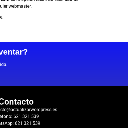
quier webmaster.
e.
ventar?
ida.
Contacto
cto@actualizarwordpress.es
efono: 621 321 539
tsApp: 621 321 539