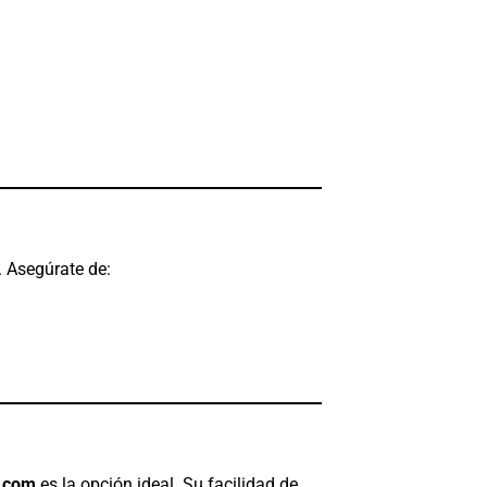
. Asegúrate de:
.com
es la opción ideal. Su facilidad de