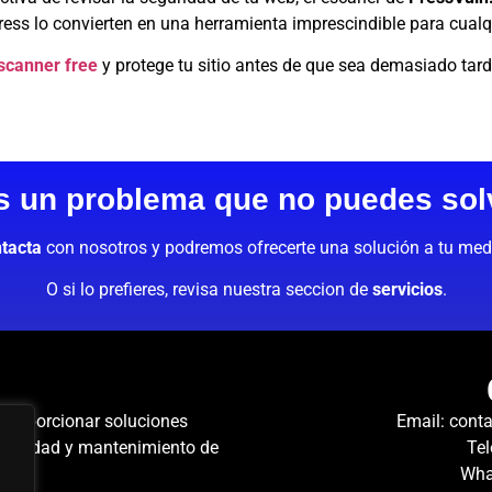
ess lo convierten en una herramienta imprescindible para cual
 scanner free
y protege tu sitio antes de que sea demasiado tard
s un problema que no puedes sol
tacta
con nosotros y podremos ofrecerte una solución a tu med
O si lo prefieres, revisa nuestra seccion de
servicios
.
s proporcionar soluciones
Email:
conta
tibilidad y mantenimiento de
Tel
Wha