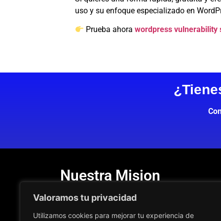
uso y su enfoque especializado en WordPr
Prueba ahora
wordpress vulnerability
¿Tiene
Con
Nuestra Mision
En
actualizarwordpress.es
, nuestra misión e
Valoramos tu privacidad
rápidas y efectivas a los problemas de compa
WordPress.
Utilizamos cookies para mejorar tu experiencia de