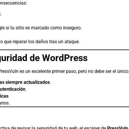
onsecuencias:
.
e si tu sitio es marcado como inseguro.
lo que reparar los daños tras un ataque.
guridad de WordPress
PressVuln es un excelente primer paso, pero no debe ser el único
as siempre actualizados
.
utenticación
.
icas
.
rios.
ectiva de revisar la seguridad de tu web, el escáner de
PressVuln